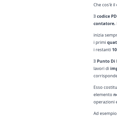
Che cos'è i
Il
codice PD
contatore.
inizia semp
i primi
quat
i restanti
10
Il
Punto Di
lavori di
im
corrisponde 
Esso costit
elemento
n
operazioni 
Ad esempio,