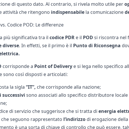
ione di questo dato. Al contrario, si rivela molto utile per
o
le attività che ritengono
indispensabile
la comunicazione
d
vs. Codice POD: Le differenze
 più significativa tra il
codice PDR
e il
POD
si riscontra nel 
e diverse
. In effetti, se il primo è il
Punto di Riconsegna
dov
elettrica.
D
corrisponde a
Point of Delivery
e si lega nello specifico al
 sono così disposti e articolati:
posta la sigla
“IT”,
che corrisponde alla nazione;
 successivi
sono associati allo specifico distributore locale
ne;
dice di servizio che suggerisce che si tratta di
energia elett
che seguono rappresentato
l’indirizzo
di erogazione della
mento è una sorta di chiave di controllo che può essere, ta