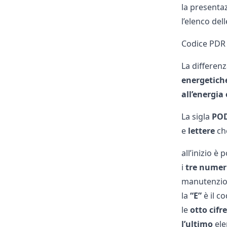
la presentaz
l’elenco del
Codice PDR 
La differenza
energetich
all’energia 
La sigla
PO
e
lettere
che
all’inizio è 
i
tre numeri
manutenzio
la
“E”
è il co
le
otto cifre
l’ultimo
ele