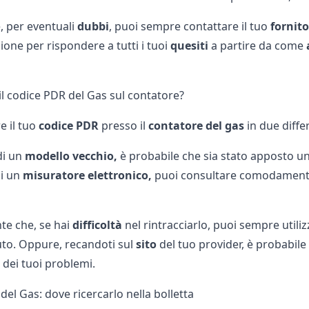
 per eventuali
dubbi
, puoi sempre contattare il tuo
fornito
ione per rispondere a tutti i tuoi
quesiti
a partire da come
il codice PDR del Gas sul contatore?
e il tuo
codice PDR
presso il
contatore del gas
in due diffe
 di un
modello vecchio,
è probabile che sia stato apposto u
di un
misuratore elettronico,
puoi consultare comodament
te che, se hai
difficoltà
nel rintracciarlo, puoi sempre utiliz
uto. Oppure, recandoti sul
sito
del tuo provider, è probabile 
 dei tuoi problemi.
el Gas: dove ricercarlo nella bolletta