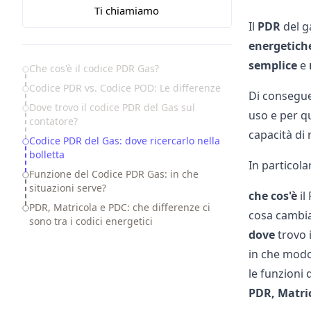
Ti chiamiamo
Il
PDR
del g
energetich
semplice
e
Table of Contents
Che cos'è il codice PDR Gas?
Codice PDR vs. Codice POD: Le differenze
Di conseguen
Dove trovo il codice PDR del Gas sul
uso e per q
contatore?
capacità di 
Codice PDR del Gas: dove ricercarlo nella
bolletta
In particola
Funzione del Codice PDR Gas: in che
situazioni serve?
che cos'è
il
PDR, Matricola e PDC: che differenze ci
cosa cambia
sono tra i codici energetici
dove
trovo 
in che modo 
le funzioni 
PDR, Matri