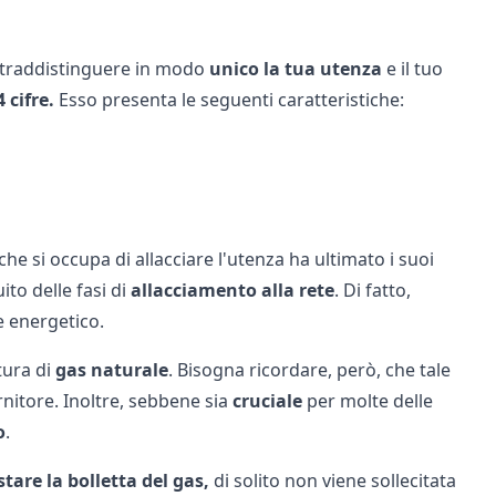
ontraddistinguere in modo
unico la tua utenza
e il tuo
4 cifre.
Esso presenta le seguenti caratteristiche:
e si occupa di allacciare l'utenza ha ultimato i suoi
to delle fasi di
allacciamento alla rete
. Di fatto,
re energetico.
tura di
gas naturale
. Bisogna ricordare, però, che tale
rnitore. Inoltre, sebbene sia
cruciale
per molte delle
o
.
tare la bolletta del gas
,
di solito non viene sollecitata