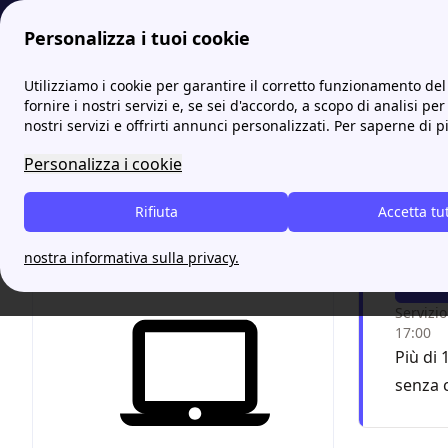
Personalizza i tuoi cookie
fornitori-gas.it
Bolletta del Gas: come pagarla, quando arriv
Utilizziamo i cookie per garantire il corretto funzionamento del 
fornire i nostri servizi e, se sei d'accordo, a scopo di analisi per
nostri servizi e offrirti annunci personalizzati. Per saperne di p
Come T
Personalizza i cookie
Vuoi 
Rifiuta
Accetta tu
impe
nostra informativa sulla privacy.
F
Servizio
17:00
Più di 
senza 