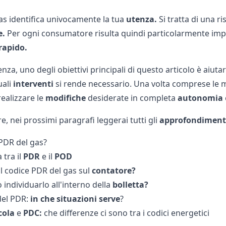
as identifica univocamente la tua
utenza.
Si tratta di una 
e.
Per ogni consumatore risulta quindi particolarmente imp
rapido.
za, uno degli obiettivi principali di questo articolo è aiutar
uali
interventi
si rende necessario. Una volta comprese le mo
realizzare le
modifiche
desiderate in completa
autonomia
re, nei prossimi paragrafi leggerai tutti gli
approfondiment
 PDR del gas?
 tra il
PDR
e il
POD
il codice PDR del gas sul
contatore?
individuarlo all'interno della
bolletta?
del PDR:
in che situazioni serve
?
cola
e
PDC:
che differenze ci sono tra i codici energetici