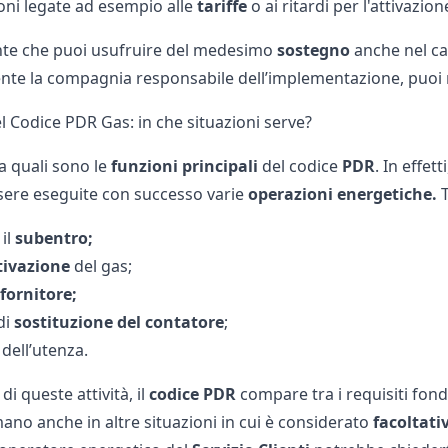
ioni legate ad esempio alle
tariffe
o ai
ritardi per l'attivazio
nte che puoi usufruire del medesimo
sostegno
anche nel ca
te la compagnia responsabile dell’implementazione, puoi r
l Codice PDR Gas: in che situazioni serve?
 quali sono le
funzioni principali
del codice
PDR
. In effe
ere eseguite con successo varie
operazioni energetiche.
T
 il
subentro;
tivazione
del gas
;
fornitore;
 di
sostituzione del contatore
;
dell’utenza.
i queste attività, il
codice PDR
compare tra i requisiti fon
ano anche in altre situazioni in cui è considerato
facoltati