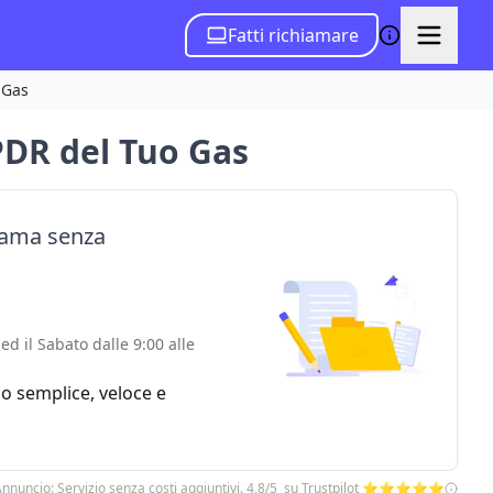
Fatti richiamare
 Gas
 PDR del Tuo Gas
hiama senza
ed il Sabato dalle 9:00 alle
zio semplice, veloce e
nnuncio: Servizio senza costi aggiuntivi. 4,8/5 su Trustpilot ⭐⭐⭐⭐⭐