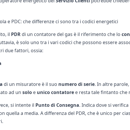
l’operatore energetico del
Servizio Clienti
potrebbe chiederti 
la e PDC: che differenze ci sono tra i codici energetici
to, il
PDR
di un contatore del gas è il riferimento che lo
con
ttavia, è solo uno tra i vari codici che possono essere associa
tri due fattori, ossia:
a
la
di un misuratore è il suo
numero di serie
. In altre parole
iato ad un
solo
e
unico contatore
e resta tale fintanto che 
ece, si intente il
Punto di Consegna
. Indica dove si verifica
n quella a media. A differenza del PDR, che è unico per cias
ri.