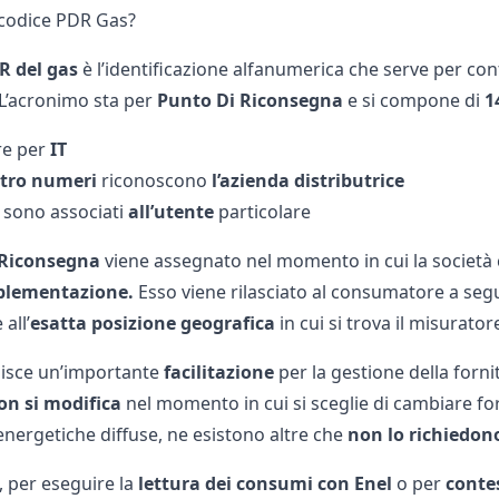
l codice PDR Gas?
R del gas
è l’identificazione alfanumerica che serve per c
L’acronimo sta per
Punto
Di Riconsegna
e si compone di
1
re per
IT
tro numeri
riconoscono
l’azienda distributrice
sono associati
all’utente
particolare
 Riconsegna
viene assegnato nel momento in cui la società ch
plementazione.
Esso viene rilasciato al consumatore a segui
all’
esatta posizione geografica
in cui si trova il misurato
uisce un’importante
facilitazione
per la gestione della forni
on si modifica
nel momento in cui si sceglie di cambiare fo
energetiche diffuse, ne esistono altre che
non lo richiedon
 per eseguire la
lettura dei consumi con Enel
o per
contes