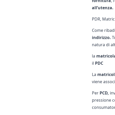
fornitura
, 
all’utenza.
PDR, Matrico
Come ribadi
indirizzo.
Tu
natura di al
la
matricol
il
PDC
La
matrico
viene assoc
Per
PCD,
inv
pressione co
consumato