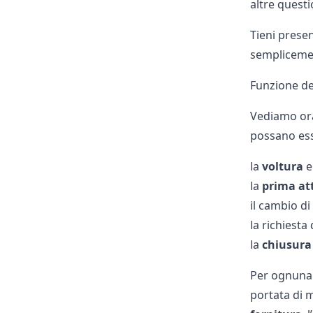
altre quest
Tieni prese
semplicemen
Funzione de
Vediamo ora
possano ess
la
voltura
e
la
prima at
il cambio di
la richiesta
la
chiusura
Per ognuna d
portata di m