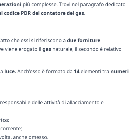
perazioni
più complesse. Trovi nel paragrafo dedicato
el codice PDR del contatore del gas
.
fatto che essi si riferiscono a
due forniture
e viene erogato il
gas
naturale, il secondo è relativo
la
luce.
Anch’esso è formato da
14
elementi tra
numeri
 responsabile delle attività di allacciamento e
rica;
 corrente;
lvolta, anche omesso.