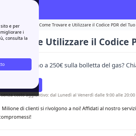
a e come leggerla
Come Trovare e Utilizzare il Codice PDR del Tuo
sito e per
 migliorare i
iù, consulta la
rovare e Utilizzare il Codice
risparmiare fino a 250€ sulla bolletta del gas? C
tto
gno!
atti Richiamare
 senza costo aggiuntivo: dal Lunedì al Venerdì dalle 9:00 alle 20:00 
1 Milione di clienti si rivolgono a noi! Affidati al nostro servi
compromessi!
A