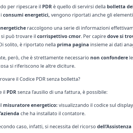
do per ripescare il
PDR
è quello di servirsi della
bolletta de
 i
consumi energetici,
vengono riportati anche gli elementi 
energetiche
raccolgono una serie di informazioni effettivame
 si può trovare il
corrispettivo cmor
. Per capire
dove si tro
i solito, è riportato nella
prima pagina
insieme ai dati ana
nte, però, che è strettamente necessario
non confondere
le
osa si riferiscono le altre diciture.
trovare il Codice PDR senza bolletta?
 il
PDR
senza l’ausilio di una fattura, è possibile:
il
misuratore energetico:
visualizzando il codice sul displa
l’azienda
che ha installato il contatore.
condo caso, infatti, si necessita del ricorso
dell’Assistenza 