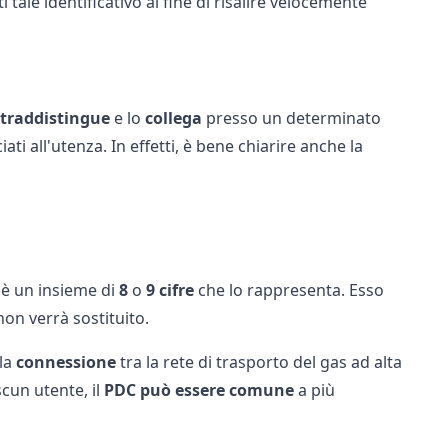
tale identificativo al fine di risalire velocemente
traddistingue
e lo
collega
presso un determinato
ti all'utenza. In effetti, è bene chiarire anche la
, è un insieme di
8
o
9 cifre
che lo rappresenta. Esso
non verrà sostituito.
 la
connessione
tra la rete di trasporto del gas ad alta
cun utente, il
PDC può essere comune
a più