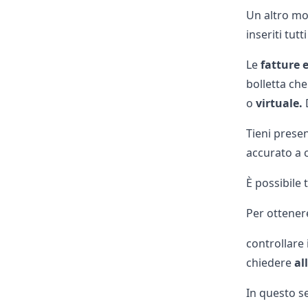
Un altro mo
inseriti tutti
Le
fatture 
bolletta che
o
virtuale.
D
Tieni prese
accurato a c
È possibile 
Per ottenere
controllare 
chiedere
al
In questo se