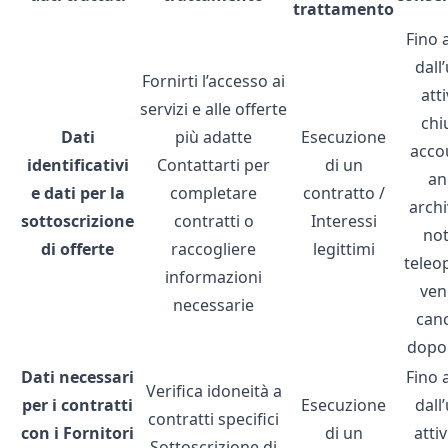
trattamento
Fino 
dall
Fornirti l’accesso ai
atti
servizi e alle offerte
chi
Dati
più adatte
Esecuzione
acco
identificativi
Contattarti per
di un
an
e dati per la
completare
contratto /
archi
sottoscrizione
contratti o
Interessi
not
di
offerte
raccogliere
legittimi
teleo
informazioni
ve
necessarie
canc
dopo
Dati necessari
Fino 
Verifica idoneità a
per i contratti
Esecuzione
dall
contratti specifici
con i Fornitori
di un
attiv
Sottoscrizione di