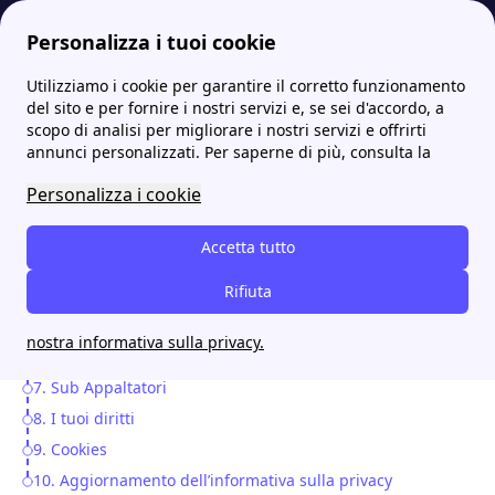
Personalizza i tuoi cookie
Utilizziamo i cookie per garantire il corretto funzionamento
fornitori-gas.it
Informativa sulla privacy
del sito e per fornire i nostri servizi e, se sei d'accordo, a
scopo di analisi per migliorare i nostri servizi e offrirti
Informativa sulla privacy
annunci personalizzati. Per saperne di più, consulta la
Personalizza i cookie
1. Informazioni generali
Table of Contents
2. Dati raccolti
Accetta tutto
3. Finalità del trattamento dei dati
Rifiuta
4. Destinatari dei dati
5. Periodo di conservazione dei dati
nostra informativa sulla privacy.
6. Sicurezza dei dati
7. Sub Appaltatori
8. I tuoi diritti
9. Cookies
10. Aggiornamento dell’informativa sulla privacy