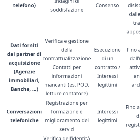
Indagini di
telefono)
Consenso
disis
soddisfazione
dall
tr
appos
Verifica e gestione
Dati forniti
della
Esecuzione
Fino 
dai partner di
contrattualizzazione
di un
dall
acquisizione
Contatti per
contratto /
attiv
(Agenzie
informazioni
Interessi
an
immobiliari,
mancanti (es. POD,
legittimi
arc
Banche, …)
letture contatore)
Registrazione per
Fino 
Conversazioni
formazione e
Interessi
d
telefoniche
miglioramento dei
legittimi
regis
servizi
Verifica dell’identità