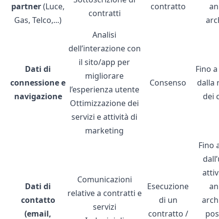
partner
(Luce,
contratto
an
contratti
Gas, Telco,...)
arc
Analisi
dell’interazione con
il sito/app per
Dati di
Fino a
migliorare
connessione e
Consenso
dalla 
l’esperienza utente
navigazione
dei 
Ottimizzazione dei
servizi e attività di
marketing
Fino 
dall
attiv
Comunicazioni
Dati di
Esecuzione
an
relative a contratti e
contatto
di un
archi
servizi
(email,
contratto /
pos