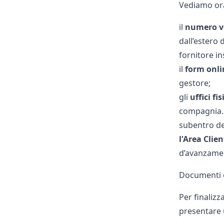
Vediamo ora
il
numero v
dall’estero
fornitore in
il
form onli
gestore;
gli
uffici fis
compagnia. Q
subentro de
l'Area Clien
d’avanzamen
Documenti e
Per finaliz
presentare 