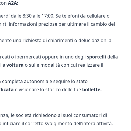
con
A2A:
erdì dalle 8:30 alle 17:00. Se telefoni da cellulare o
rnirti informazioni preziose per ultimare
il cambio del
ente una richiesta di chiarimenti o delucidazioni al
rcati o ipermercati oppure in uno degli
sportelli
della
ulla
voltura
o sulle modalità con cui realizzare il
 in completa autonomia e seguire lo stato
dicata
e visionare lo storico delle tue
bollette.
enza
,
le società richiedono ai suoi consumatori di
ficiare il corretto svolgimento dell’intera attività.