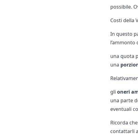
possibile. O
Costi della
In questo pa
l’ammonto d
una quota p
una
porzio
Relativamen
gli
oneri am
una parte d
eventuali co
Ricorda che
contattarli 