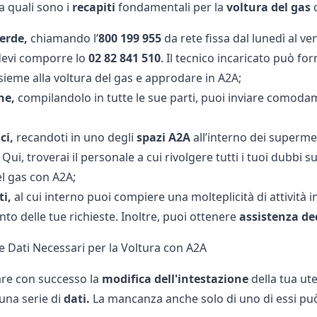
 quali sono i
recapiti
fondamentali per la
voltura del gas
erde,
chiamando l’
800 199 955
da rete fissa dal lunedì al ven
 devi comporre lo
02 82 841 510
. Il tecnico incaricato può fo
sieme alla voltura del gas
e approdare in A2A;
ne,
compilandolo in tutte le sue parti, puoi inviare comodam
ici,
recandoti in uno degli
spazi A2A
all’interno dei superme
ui, troverai il personale a cui rivolgere tutti i tuoi dubbi s
l gas con A2A
;
ti,
al cui interno puoi compiere una molteplicità di attività
to delle tue richieste. Inoltre, puoi ottenere
assistenza de
 Dati Necessari per la Voltura con A2A
zare con successo la
modifica dell'intestazione
della tua ut
una serie di
dati.
La mancanza anche solo di uno di essi può in