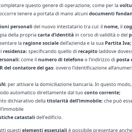
r completare questo genere di operazione, come per la
voltu
ccorre tenere a portata di mano alcuni
documenti fondam
ioni personali
del nuovo intestatario tra cui: il
nome,
il
co
opia della propria
carta d’identità
in corso di validità o del
p
sentare la
ragione sociale
dell’azienda e la sua
Partita Iva;
i
residenza:
specificando quello di
recapito
laddove dovess
ersonali:
come il
numero di telefono
o l’indirizzo di
posta 
R del contatore del gas
: ovvero l’identificazione alfanume
AN:
per attivare la domiciliazione bancaria. In questo modo,
modo automatico direttamente dal tuo
conto corrente;
o dichiarativo della
titolarità dell’immobile:
che può esser
ll’immobile
stiche catastali
dell'edificio.
tti questi
elementi essenziali
è possibile presentare anch