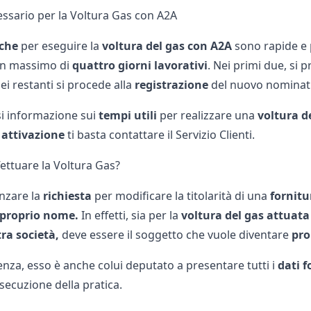
sario per la Voltura Gas con A2A
iche
per eseguire la
voltura del gas con A2A
sono rapide e 
un massimo di
quattro giorni lavorativi
. Nei primi due, si
i restanti si procede alla
registrazione
del nuovo nominat
si informazione sui
tempi utili
per realizzare una
voltura d
 attivazione
ti basta contattare il Servizio Clienti.
fettuare la Voltura Gas?
nzare la
richiesta
per modificare la titolarità di una
fornitu
proprio nome.
In effetti, sia per la
voltura del gas attuat
tra società,
deve essere il soggetto che vuole diventare
pro
nza, esso è anche colui deputato a presentare tutti i
dati 
’esecuzione della pratica.