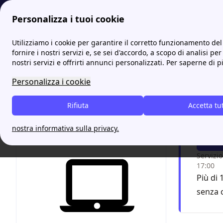
Personalizza i tuoi cookie
fornitori-gas.it
Voltura Gas: Costi e Come Farla
Guida alla V
Utilizziamo i cookie per garantire il corretto funzionamento del 
fornire i nostri servizi e, se sei d'accordo, a scopo di analisi per
nostri servizi e offrirti annunci personalizzati. Per saperne di p
Guida 
Personalizza i cookie
Devi f
Rifiuta
Accetta tu
minut
nostra informativa sulla privacy.
F
Servizio
17:00
Più di 
senza 