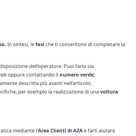
so.
In sintesi, le
fasi
che ti consentono di completare la
disposizione dell’operatore. Puoi farlo sia
 web oppure contattando il
numero verde;
atamente descritta più avanti nell’articolo;
ecifiche, per esempio la realizzazione di una
voltura
ratica mediante l’
Area Clienti di A2A
e farti aiutare