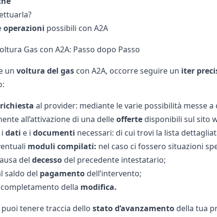
che
ettuarla?
re
operazioni
possibili con A2A
Voltura Gas con A2A: Passo dopo Passo
re un
voltura del gas
con A2A, occorre seguire un
iter preci
o:
richiesta
al provider: mediante le varie possibilità messe a 
nte all’attivazione di una delle
offerte
disponibili sul sito
 i
dati
e i
documenti
necessari: di cui trovi la lista dettagli
ventuali
moduli compilati:
nel caso ci fossero situazioni sp
ausa del
decesso
del precedente intestatario;
l saldo del
pagamento
dell’intervento;
l completamento della
modifica.
 puoi tenere traccia dello
stato d’avanzamento
della tua p