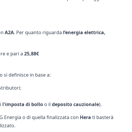
on
A2A
. Per quanto riguarda
l’energia elettrica,
ore e pari a
25,88€
o si definisce in base a:
stributori;
ui
l'imposta di bollo
o il
deposito cauzionale
).
G Energia
o di quella finalizzata con
Hera
ti basterà
lizzato.