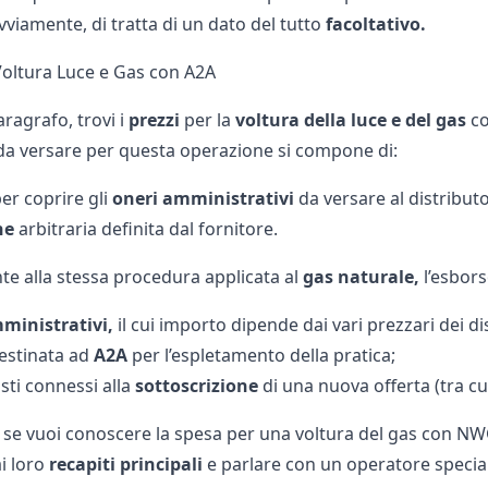
vviamente, di tratta di un dato del tutto
facoltativo.
 Voltura Luce e Gas con A2A
ragrafo, trovi i
prezzi
per la
voltura della luce e del gas
c
a versare per questa operazione si compone di:
er coprire gli
oneri amministrativi
da versare al distribut
ne
arbitraria definita dal fornitore.
te alla stessa procedura applicata al
gas naturale,
l’esbors
ministrativi,
il cui importo dipende dai vari prezzari dei di
estinata ad
A2A
per l’espletamento della pratica;
sti connessi alla
sottoscrizione
di una nuova offerta (tra c
 se vuoi conoscere la spesa per una
voltura del gas con NW
ai loro
recapiti principali
e parlare con un operatore specia