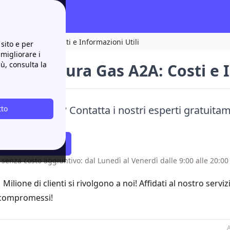
oltura Gas A2A: Costi e Informazioni Utili
sito e per
 migliorare i
iù, consulta la
alla Voltura Gas A2A: Costi e 
are la voltura? Contatta i nostri esperti gratuitam
tto
i!
atti Richiamare
 senza costo aggiuntivo: dal Lunedì al Venerdì dalle 9:00 alle 20:00 
1 Milione di clienti si rivolgono a noi! Affidati al nostro servi
compromessi!
A