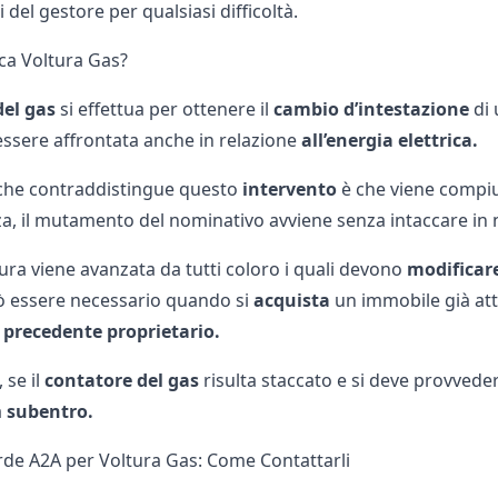
i del gestore per qualsiasi difficoltà.
ica Voltura Gas?
del gas
si effettua per ottenere il
cambio d’intestazione
di 
essere affrontata anche in relazione
all’energia elettrica.
che contraddistingue questo
intervento
è che viene compiu
, il mutamento del nominativo avviene senza intaccare i
ura viene avanzata da tutti coloro i quali devono
modificare 
 essere necessario quando si
acquista
un immobile già attac
l
precedente proprietario.
 se il
contatore del gas
risulta staccato e si deve provvede
a
subentro.
e A2A per Voltura Gas: Come Contattarli