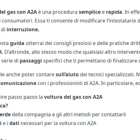
del gas con A2A
è una procedura
semplice
e
rapida
. In eff
i consumatori. Essa ti consente di modificare l’intestatario
 di
interruzione.
esta
guida
otterrai dei consigli preziosi e delle pratiche dr
A
. D’altronde, allo stesso modo che qualsiasi altro interve
 serie di
passaggi
specifici che ti permettano di finalizzare
tile anche poter contare
sull’aiuto
dei tecnici specializzati. 
comunicazione
con i professionisti di A2A. In particolare, e
ire passo passo la
voltura del gas con A2A
ica?
erde
della compagnia e gli altri metodi per contattarli
i
e i
dati
necessari per la voltura con A2A