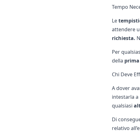
Tempo Neces
Le
tempist
attendere 
richiesta.
Ne
Per qualsia
della
prima
Chi Deve Ef
A dover ava
intestarla a
qualsiasi
al
Di consegue
relativo all