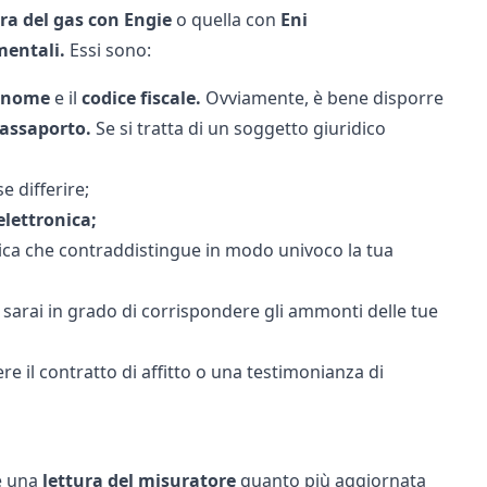
ra del gas con Engie
o quella con
Eni
entali.
Essi sono:
gnome
e il
codice fiscale.
Ovviamente, è bene disporre
assaporto.
Se si tratta di un soggetto giuridico
e differire;
elettronica;
rica che contraddistingue in modo univoco la tua
 sarai in grado di corrispondere gli ammonti delle tue
e il contratto di affitto o una testimonianza di
e una
lettura del misuratore
quanto più aggiornata