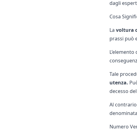
dagli espert
Cosa Signif
La
voltura 
prassi può 
L’elemento 
conseguenza
Tale proced
utenza.
Può
decesso de
Al contrario,
denominat
Numero Verd