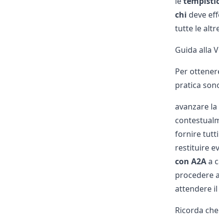
le
tempisti
chi
deve eff
tutte le alt
Guida alla 
Per ottene
pratica son
avanzare la
contestualme
fornire tutti
restituire e
con A2A
a c
procedere a
attendere i
Ricorda che