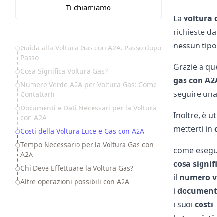
Ti chiamiamo
La
voltura 
richieste da
nessun tipo
Table of Contents
Guida alla Voltura Gas con A2A: Passo dopo
Passo
Grazie a qu
Cosa Significa Voltura Gas?
gas con A2
Numero Verde A2A per Voltura Gas: Come
seguire una
Contattarli
Documenti e Dati Necessari per la Voltura
Inoltre, è u
con A2A
metterti in
Costi della Voltura Luce e Gas con A2A
Tempo Necessario per la Voltura Gas con
come esegu
A2A
cosa signif
Chi Deve Effettuare la Voltura Gas?
il
numero v
Altre operazioni possibili con A2A
i
document
i suoi
costi